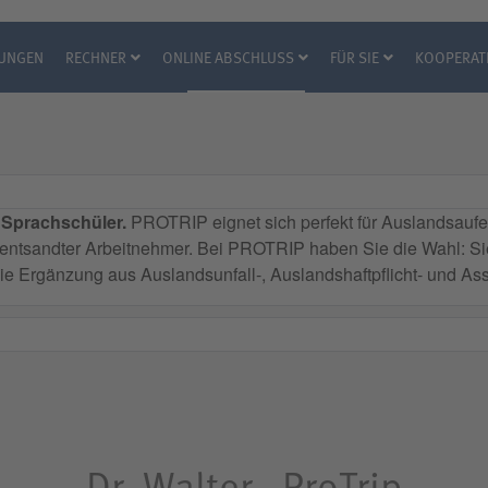
RUNGEN
RECHNER
ONLINE ABSCHLUSS
FÜR SIE
KOOPERAT
 Sprachschüler.
PROTRIP eignet sich perfekt für Auslandsaufent
ht entsandter Arbeitnehmer. Bei PROTRIP haben Sie die Wahl: 
e Ergänzung aus Auslandsunfall-, Auslandshaftpflicht- und Ass
Dr. Walter - ProTrip