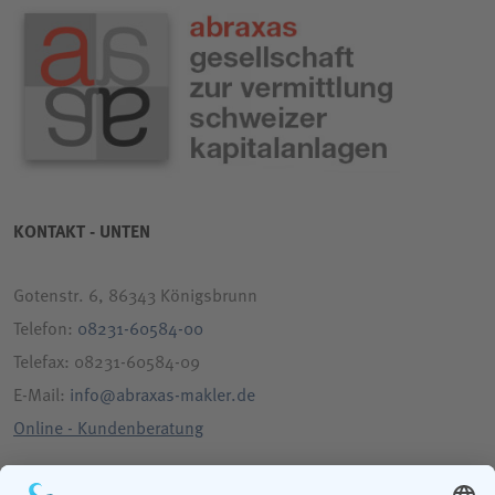
KONTAKT - UNTEN
Gotenstr. 6, 86343 Königsbrunn
Telefon:
08231-60584-00
Telefax: 08231-60584-09
E-Mail:
info@abraxas-makler.de
Online - Kundenberatung
bewerten Sie uns auf google